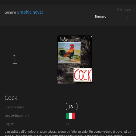
Ordina per
Graphic novel
Genere
1
Cock
18+
Età consigliata
Lingue disponibili
Pagine
23
L'assurdità dell'omofobia raccontata attraverso un fatto assurdo. Un uomo vedovo si trova, ad un