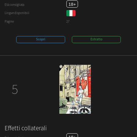
18+
Età consigliata
Lingue disponibili
Pagine
27
Scopri
Estratto
5
Effetti collaterali