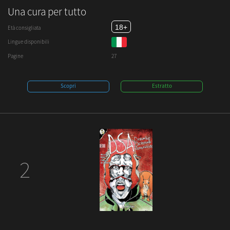
Una cura per tutto
18+
Età consigliata
Lingue disponibili
Pagine
27
Scopri
Estratto
2