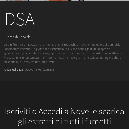
DSA
Trama della Serie
Adam Reznik e' un ragazzo nella media... anche troppo, ha un lavoro mediocre, delle amicizie
mediocri ed è orfano. Un giorno si presentano alla sua porta due agenti di un'agenzia
governativa sugli studi del sonno e gli propongono di monitorarlo durante il sonno mettendo
videocamere nella sua casa, ma l'indomani Adam si risveglia in uno stato allucinogeno che lo
trasporterà' in un'avventura fuori di testa.
Casa editrice:
Bookmaker Comics
Iscriviti o Accedi a Novel e scarica
gli estratti di tutti i fumetti