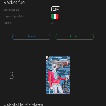
Racket fuel
18+
Età consigliata
Lingue disponibili
Pagine
27
Scopri
Estratto
3
Rabbini in bicicletta