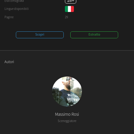
18+
Età consigliata
Lingue disponibili
Pagine
29
Scopri
Estratto
Autori
Massimo Rosi
Sceneggiatore