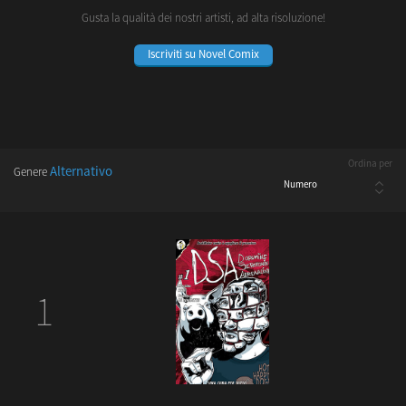
Gusta la qualità dei nostri artisti, ad alta risoluzione!
Iscriviti su Novel Comix
Ordina per
Alternativo
Genere
1