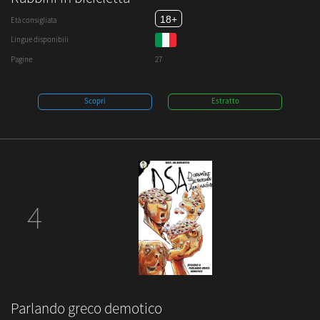
18+
Età consigliata
Lingue disponibili
Pagine
27
Scopri
Estratto
4
Parlando greco demotico