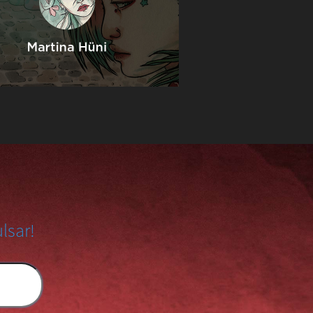
lsar!