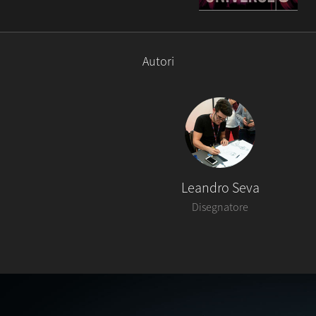
Autori
Leandro Seva
Disegnatore