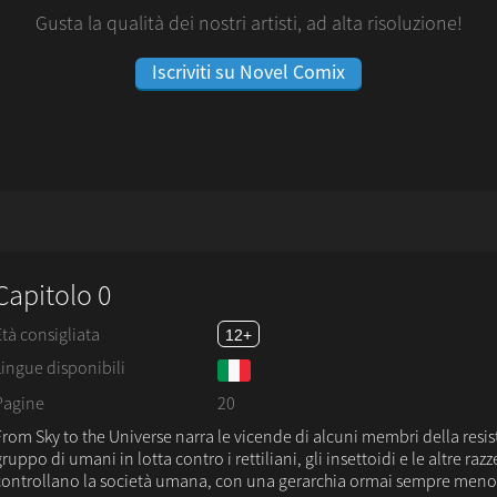
Gusta la qualità dei nostri artisti, ad alta risoluzione!
Iscriviti su Novel Comix
Capitolo 0
Età consigliata
12+
Lingue disponibili
Pagine
20
From Sky to the Universe narra le vicende di alcuni membri della resi
ruppo di umani in lotta contro i rettiliani, gli insettoidi e le altre raz
controllano la società umana, con una gerarchia ormai sempre meno.