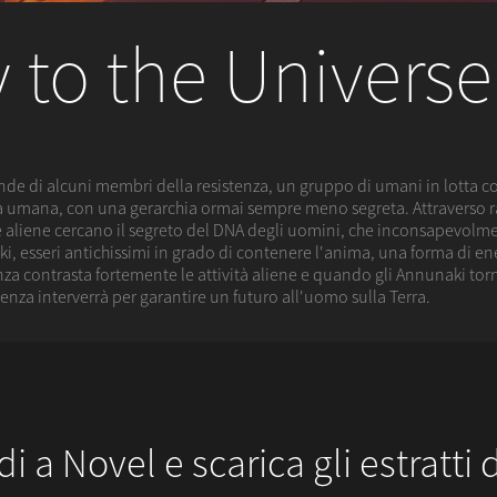
 to the Universe
de di alcuni membri della resistenza, un gruppo di umani in lotta contro
età umana, con una gerarchia ormai sempre meno segreta. Attraverso 
e aliene cercano il segreto del DNA degli uomini, che inconsapevolm
ki, esseri antichissimi in grado di contenere l'anima, una forma di ene
za contrasta fortemente le attività aliene e quando gli Annunaki to
tenza interverrà per garantire un futuro all'uomo sulla Terra.
di a Novel e scarica gli estratti d