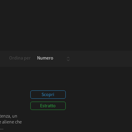
Ordina per
Scopri
Estratto
stenza, un
ze aliene che
..