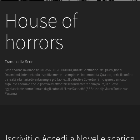
House of
horrors
Trama della Serie
Josh e Susan lavorano nella CASA DEGLI ORRORI, una delle attrazioni del parco giochi
Dreamland, interpretando rispettivamente il vampiro e l'indemoniata. Quando, però, il confine
tra realtà e fantasia diventa sempre più labile.... Il detective Coke dovrà indagare su un caso
alqaunto anomalo che lo porterà ad affrontare le fondamenta della paura, in questo
agghiacciante horror firmato dagli autori di "Love Sabbath" (EF Edizioni): Marco Torti e Ivan
Passamani!
Iscriviti o Accedi a Novel e scarica