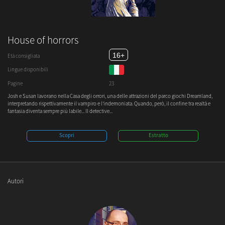
House of horrors
16+
Età consigliata
Lingue disponibili
Pagine
23
Josh e Susan lavorano nella Casa degli orrori, una delle attrazioni del parco giochi Dreamland,
interpretando rispettivamente il vampiro e l'indemoniata. Quando, però, il confine tra realtà e
fantasia diventa sempre più labile... Il detective...
Scopri
Estratto
Autori