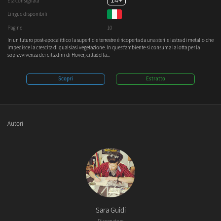
14+
Età consigliata
Lingue disponibili
Pagine
10
In un futuro post-apocalittico la superficie terrestre è ricoperta da una sterile lastra di metallo che
impedisce la crescita di qualsiasi vegetazione. In quest'ambiente si consuma la lotta per la
sopravvivenza dei cittadini di Hover, cittadella...
Scopri
Estratto
Autori
Sara Guidi