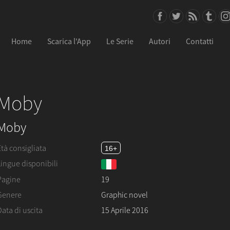
Home
Scarica l'App
Le Serie
Autori
Contatti
Moby
Moby
Età consigliata
16+
Lingue disponibili
Pagine
19
Genere
Graphic novel
Data di uscita
15 Aprile 2016