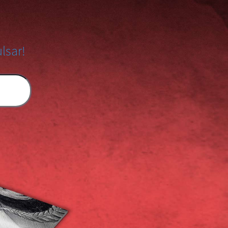
lsar!