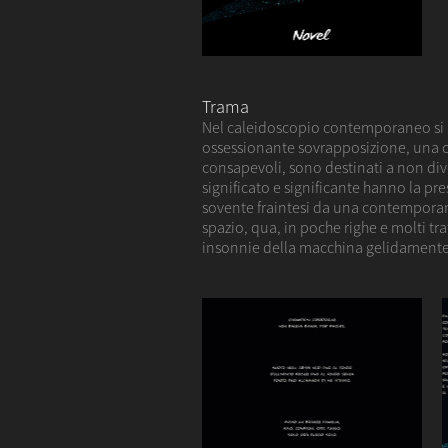
Trama
Nel caleidoscopio contemporaneo si af
ossessionante sovrapposizione, una co
consapevoli, sono destinati a non div
significato e significante hanno la pr
sovente fraintesi da una contemporan
spazio, qua, in poche righe e molti tra
insonnie della macchina gelidamente inf