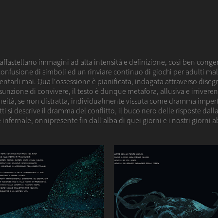
fastellano immagini ad alta intensità e definizione, così ben congeni
nfusione di simboli ed un rinviare continuo di giochi per adulti mal 
entarli mai. Qua l'ossessione è pianificata, indagata attraverso di
esunzione di convivere, il testo è dunque metafora, allusiva e irriver
eità, se non distratta, individualmente vissuta come dramma impert
tti si descrive il dramma del conflitto, il buco nero delle risposte da
ernale, onnipresente fin dall'alba di quei giorni e i nostri giorni abi