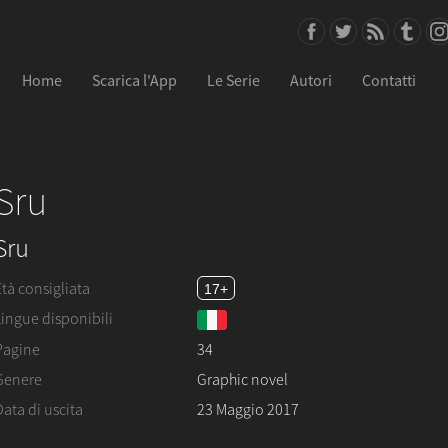
Home
Scarica l'App
Le Serie
Autori
Contatti
Sru
Sru
Età consigliata
17+
Lingue disponibili
Pagine
34
Genere
Graphic novel
Data di uscita
23 Maggio 2017