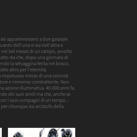
quasi appartenessero a due galassie
anto dell'una vi sia nell'altra e
re nel bel mezzo di un campo, avvolto
atto sta che, dopo una giornata di
ndo la selvaggina ferita nel bosco,
atto altro per l’eternità.
nto impetuoso intriso di una volontà
ciatore e immenso combattente. Non
 azione illuminativa. 40.000 anni fa,
do dei suoi simili ma che, anche se
 con i suoi compagni di un tempo...
 per chiunque sia arcistufo della