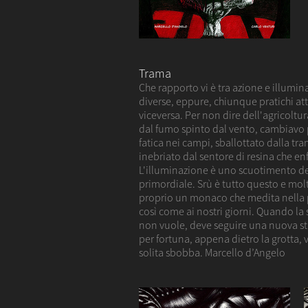
Trama
Che rapporto vi è tra azione e illumin
diverse, eppure, chiunque pratichi atti
viceversa. Per non dire dell'agricoltu
dal fumo spinto dal vento, cambiavo 
fatica nei campi, sballottato dalla t
inebriato dal sentore di resina che enfa
L'illuminazione è uno scuotimento dell
primordiale. Srù è tutto questo e mo
proprio un monaco che medita nella p
così come ai nostri giorni. Quando la
non vuole, deve seguire una nuova str
per fortuna, appena dietro la grotta, 
solita sbobba. Marcello d’Angelo