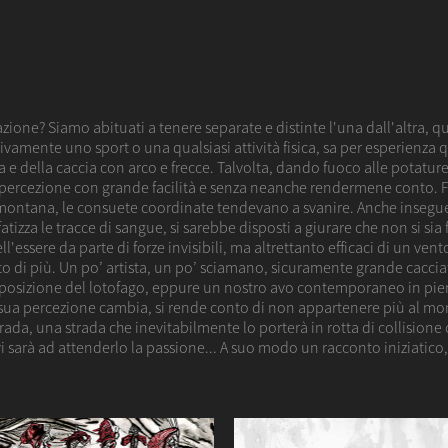
azione? Siamo abituati a tenere separate e distinte l'una dall'altra, 
vamente uno sport o una qualsiasi attività fisica, sa per esperienza qu
ra e della caccia con arco e frecce. Talvolta, dando fuoco alle potatu
percezione con grande facilità e senza neanche rendermene conto. F
ramontana, le consuete coordinate tendevano a svanire. Anche insegue
tizza le tracce di sangue, si sarebbe disposti a giurare che non si sia f
'essere da parte di forze invisibili, ma altrettanto efficaci di un ve
lto di più. Un po’ artista, un po’ sciamano, sicuramente grande cac
osizione del lotofago, eppure un nostro avo contemporaneo in piena
 sua percezione cambia, si rende conto di non appartenere più al mon
ada, una strada che inevitabilmente lo porterà in rotta di collisione
vi sarà ad attenderlo la passione... A suo modo un racconto iniziatico,