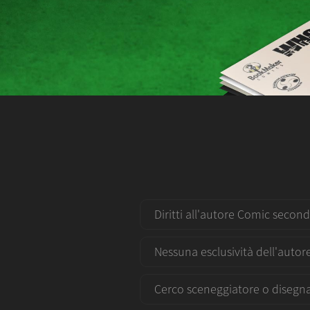
Diritti all'autore Comic secon
Nessuna esclusività dell'autor
Cerco sceneggiatore o disegn