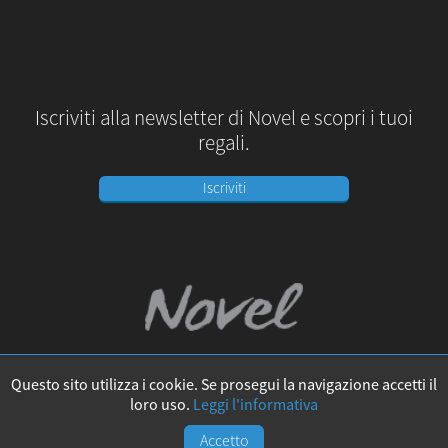
Iscriviti alla newsletter di Novel e scopri i tuoi
regali.
Iscriviti
Privacy Policy
Cookie Policy
FAQ
Sitemap
Questo sito utilizza i cookie. Se prosegui la navigazione accetti il
loro uso.
Leggi l'informativa
Accetto
mail@novelcomix.com