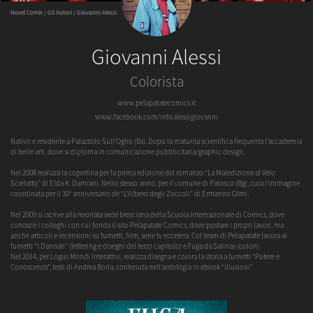
Novel Comix
/
Gli Autori
/ Giovanni Alessi
Giovanni Alessi
Colorista
www.pelapatatecomics.it
www.facebook.com/info.alessigiovanni
Nativo e residente a Palazzolo Sull'Oglio (Bs). Dopo la maturità scientifica frequenta l'accademia
di belle arti, dove si diploma in comunicazione pubblicitaria/graphic design.
Nel 2008 realizza la copertina per la prima edizione del romanzo “La Maledizione al Velo
Scarlatto” di Elda K. Damiani. Nello stesso anno, per il comune di Palosco (Bg), cura l'immagine
coordinata per il 30° anniversario de “L'Albero degli Zoccoli” di Ermanno Olmi.
Nel 2009 si iscrive alla neonata sede bresciana della Scuola Internazionale di Comics, dove
conosce i colleghi con cui fonda il sito Pelapatate Comics, dove postare i propri lavori, ma
anche articoli e recensioni su fumetti, film, serie tv eccetera. Col team di Pelapatate lavora ai
fumetti “I Dannati” (lettering e disegni del terzo capitolo) e Fuga da Salinas (colori).
Nel 2014, per Logus Mondi Interattivi, realizza disegna e colora la storia a fumetti “Potere e
Conoscenza”, testi di Andrea Borla, contenuta nell'antologia in ebook “Illusioni”.