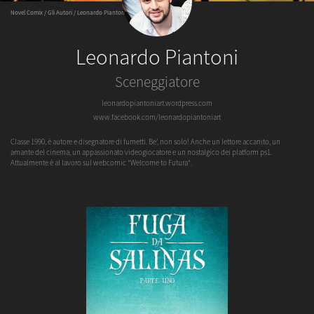
Novel Comix
/
Gli Autori
/ Leonardo Piantoni
Leonardo Piantoni
Sceneggiatore
leonardopiantoniart.wordpress.com
www.facebook.com/leonardopiantoniart
Classe 1990, è autore e disegnatore di fumetti. Be’, non solo! Anche un lettore accanito, un
amante del cinema, un appassionato videogiocatore e un nostalgico dei platform ps1.
Attualmente è al lavoro sul webcomic "Welcome to Futura".