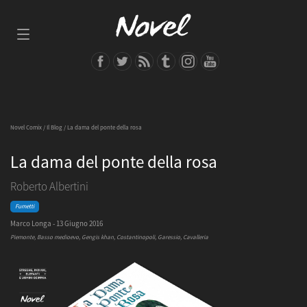
Novel Comix
/
Il Blog
/ La dama del ponte della rosa
La dama del ponte della rosa
Roberto Albertini
Fumetti
Marco Longa - 13 Giugno 2016
Piemonte, Basso medioevo, Gengis khan, Costantinopoli, Garessio, Cavalleria