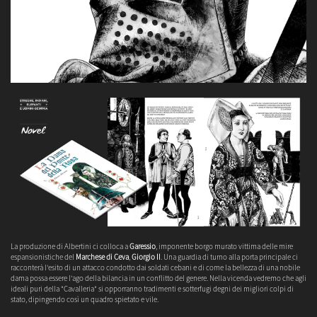
La produzione di Albertini ci colloca a
Garessio
, imponente borgo murato vittima delle mire
espansionistiche del
Marchese di Ceva
,
Giorgio II
. Una guardia di turno alla porta principale ci
racconterà l'esito di un attacco condotto dai soldati cebani e di come la bellezza di una nobile
dama possa essere l'ago della bilancia in un conflitto del genere. Nella vicenda vedremo che agli
ideali puri della "Cavalleria" si opporranno tradimenti e sotterfugi degni dei migliori colpi di
stato, dipingendo così un quadro spietato e vile.