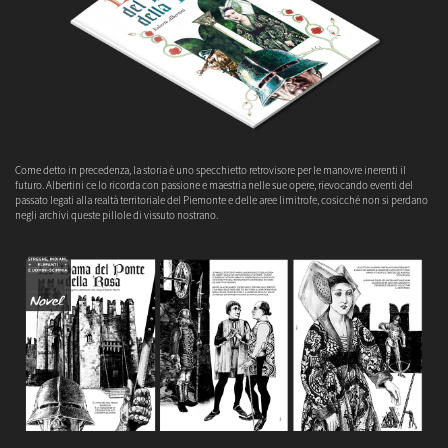
Come detto in precedenza, la storia è uno specchietto retrovisore per le manovre inerenti il
futuro. Albertini ce lo ricorda con passione e maestria nelle sue opere, rievocando eventi del
passato legati alla realtà territoriale del Piemonte e delle aree limitrofe, cosicché non si perdano
negli archivi queste pillole di vissuto nostrano.