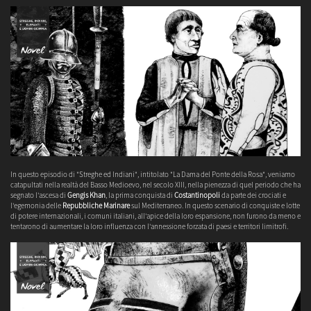
In questo episodio di "Streghe ed Indiani", intitolato "La Dama del Ponte della Rosa", veniamo
catapultati nella realtà del Basso Medioevo, nel secolo XIII, nella pienezza di quel periodo che ha
segnato l'ascesa di
Gengis Khan
, la prima conquista di
Costantinopoli
da parte dei crociati e
l'egemonia delle
Repubbliche Marinare
sul Mediterraneo. In questo scenario di conquiste e lotte
di potere internazionali, i comuni italiani, all'apice della loro espansione, non furono da meno e
tentarono di aumentare la loro influenza con l'annessione forzata di paesi e territori limitrofi.