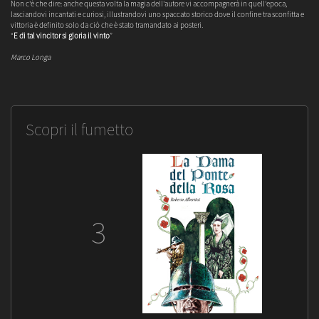
Non c'è che dire: anche questa volta la magia dell'autore vi accompagnerà in quell'epoca,
lasciandovi incantati e curiosi, illustrandovi uno spaccato storico dove il confine tra sconfitta e
vittoria è definito solo da ciò che è stato tramandato ai posteri.
"
E di tal vincitor si gloria il vinto
”
Marco Longa
Scopri il fumetto
3