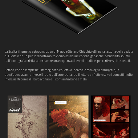
La Scelta, il fumetto autoconclusivo di Marco e Stefano Chiuchiarelli, narra la storia della caduta
di Lucifero da un punto di vista molto vicino ad alcune correnti gnostiche, prendendo spunto
dall'iconografia cristiana per narrare una sequenza di eventi inediti e, per certi versi, inaspettati.
Satana, che da sempre nell'immaginario collettivo incarna la malvagità primigenia, in
quest'opera assume invece il ruolo dell'eroe, portando il lettore a riflettere su vari concetti molto
interessanti come il libero arbitrio e il confine tra bene e male.