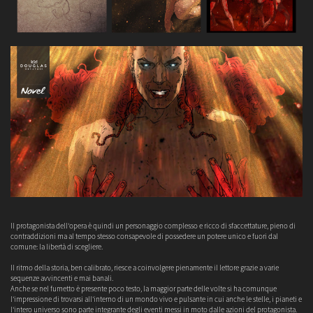
Il protagonista dell'opera è quindi un personaggio complesso e ricco di sfaccettature, pieno di
contraddizioni ma al tempo stesso consapevole di possedere un potere unico e fuori dal
comune: la libertà di scegliere.
Il ritmo della storia, ben calibrato, riesce a coinvolgere pienamente il lettore grazie a varie
sequenze avvincenti e mai banali.
Anche se nel fumetto è presente poco testo, la maggior parte delle volte si ha comunque
l'impressione di trovarsi all'interno di un mondo vivo e pulsante in cui anche le stelle, i pianeti e
l'intero universo sono parte integrante degli eventi messi in moto dalle azioni del protagonista.