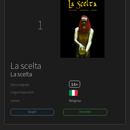
1
La scelta
La scelta
14+
Età consigliata
Lingue disponibili
Genere
Religioso
Scopri
Estratto