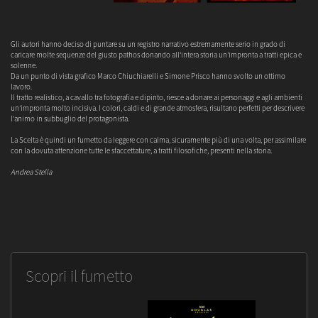
Gli autori hanno deciso di puntare su un registro narrativo estremamente serio in grado di
caricare molte sequenze del giusto pathos donando all'intera storia un'impronta a tratti epica e
solenne.
Da un punto di vista grafico Marco Chiuchiarelli e Simone Prisco hanno svolto un ottimo
lavoro.
Il tratto realistico, a cavallo tra fotografia e dipinto, riesce a donare ai personaggi e agli ambienti
un'impronta molto incisiva. I colori, caldi e di grande atmosfera, risultano perfetti per descrivere
l'animo in subbuglio del protagonista.
La Scelta è quindi un fumetto da leggere con calma, sicuramente più di una volta, per assimilare
con la dovuta attenzione tutte le sfaccettature, a tratti filosofiche, presenti nella storia.
Andrea Stella
Scopri il fumetto