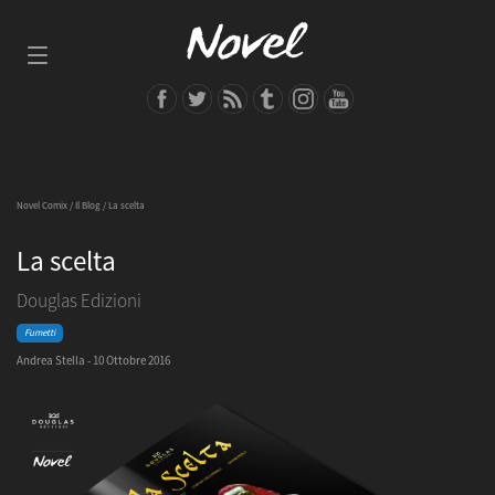
Novel Comix
/
Il Blog
/ La scelta
La scelta
Douglas Edizioni
Fumetti
Andrea Stella - 10 Ottobre 2016