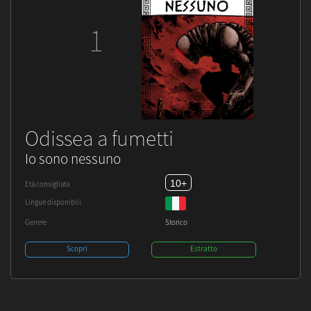
1
Odissea a fumetti
Io sono nessuno
10+
Età consigliata
Lingue disponibili
Genere
Storico
Scopri
Estratto