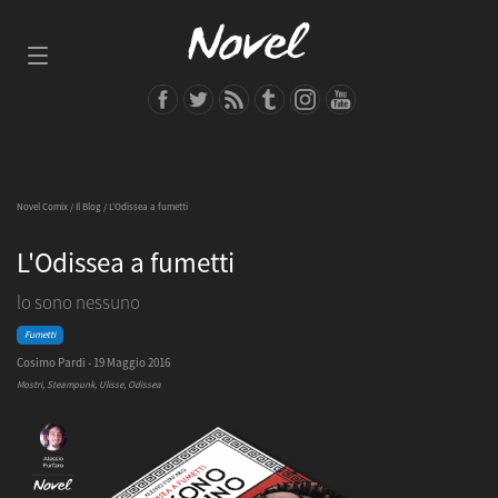
Novel Comix
/
Il Blog
/ L'Odissea a fumetti
L'Odissea a fumetti
lo sono nessuno
Fumetti
Cosimo Pardi - 19 Maggio 2016
Mostri, Steampunk, Ulisse, Odissea