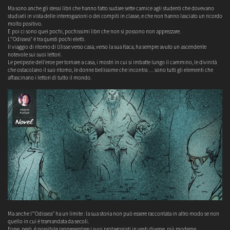
Ma sono anche gli stessi libri che hanno fatto sudare sette camice agli studenti che dovevano
studiarli in vista delle interrogazioni o dei compiti in classe, e che non hanno lasciato un ricordo
molto positivo.
E poi ci sono quei pochi, pochissimi libri che non si possono non apprezzare.
L’”Odissea” è tra questi pochi eletti.
Il viaggio di ritorno di Ulisse verso casa, verso la sua Itaca, ha sempre avuto un ascendente
notevole sui suoi lettori.
Le peripezie dell’eroe per tornare a casa, i mostri in cui si imbatte lungo il cammino, le divinità
che ostacolano il suo ritorno, le donne bellissime che incontra … sono tutti gli elementi che
affascinano i lettori di tutto il mondo.
Ma anche l’”Odissea” ha un limite : la sua storia non può essere raccontata in altro modo se non
quello in cui è tramandata da secoli.
Forse, però, è possibile rappresentare i suoi protagonisti in vesti diverse, più moderne,