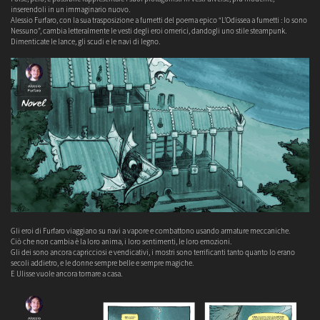
inserendoli in un immaginario nuovo.
Alessio Furfaro, con la sua trasposizione a fumetti del poema epico “L’Odissea a fumetti : Io sono
Nessuno”, cambia letteralmente le vesti degli eroi omerici, dandogli uno stile steampunk.
Dimenticate le lance, gli scudi e le navi di legno.
Gli eroi di Furfaro viaggiano su navi a vapore e combattono usando armature meccaniche.
Ciò che non cambia è la loro anima, i loro sentimenti, le loro emozioni.
Gli dei sono ancora capricciosi e vendicativi, i mostri sono terrificanti tanto quanto lo erano
secoli addietro, e le donne sempre belle e sempre magiche.
E Ulisse vuole ancora tornare a casa.