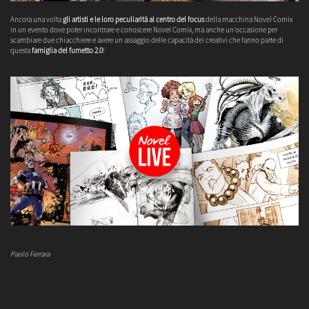
Ancora una volta
gli artisti e le loro peculiarità al centro del focus
della macchina Novel Comix
in un evento dove poter incontrare e conoscere Novel Comix, ma anche un'occasione per
scambiare due chiacchiere e avere un assaggio delle capacità dei creativi che fanno parte di
questa
famiglia del fumetto 2.0
!
Paolo Ferrara