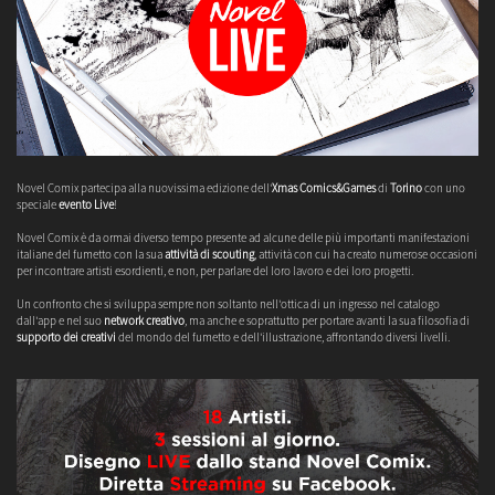
Novel Comix partecipa alla nuovissima edizione dell'
Xmas Comics&Games
di
Torino
con uno
speciale
evento Live
!
Novel Comix è da ormai diverso tempo presente ad alcune delle più importanti manifestazioni
italiane del fumetto con la sua
attività di scouting
, attività con cui ha creato numerose occasioni
per incontrare artisti esordienti, e non, per parlare del loro lavoro e dei loro progetti.
Un confronto che si sviluppa sempre non soltanto nell'ottica di un ingresso nel catalogo
dall'app e nel suo
network creativo
, ma anche e soprattutto per portare avanti la sua filosofia di
supporto dei creativi
del mondo del fumetto e dell'illustrazione, affrontando diversi livelli.