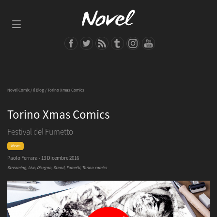
Novel Comix
/
Il Blog
/ Torino Xmas Comics
Torino Xmas Comics
Festival del Fumetto
News
Paolo Ferrara - 13 Dicembre 2016
Streaming, Live, Disegno, Stand, Fumetti, Torino comics