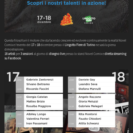
Questa filosofia è il motore che sta facendo crescere ed evolvere continuamente la realtà Novel
Comix e l'evento del
17
e
18
dicembre presso il
Lingotto Fiere di Torino
ne sarà la piena
dimostrazione:
18 artisti
per
3 sessioni
al giorno di
disegno live
presso lo stand Novel Comix e
diretta streaming
su Facebook
.